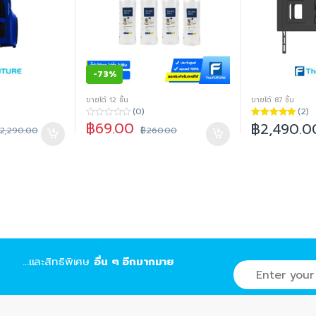
-
73%
ขายได้ 12 ชิ้น
ขายได้ 87 ชิ้น
(0)
(2)
฿
69.00
฿
2,490.0
0
ให้คะแนน
2,290.00
฿
260.00
o
5.00
ตั้งแต่ 1-
u
5 คะแนน
t
o
f
5
...และสิทธิพิเศษ
อื่น ๆ อีกมากมาย