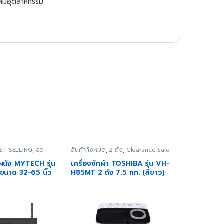
ลมอุตสาหกรรม
ST SELLING
,
ลด
สินค้าทั้งหมด
,
2 ถัง
,
Clearance Sale
าโปรโมชั่น
,
อุปกรณ์
2022
,
Home Appliance Fair
,
สินค้า
ิมสำหรับทีวี
ขายดี
,
เครื่องซักผ้า
,
เครื่องใช้ไฟฟ้า
ผนัง MYTECH รุ่น
เครื่องซักผ้า TOSHIBA รุ่น VH-
ภายในบ้าน
นาด 32-65 นิ้ว
H85MT 2 ถัง 7.5 กก. (สีขาว)