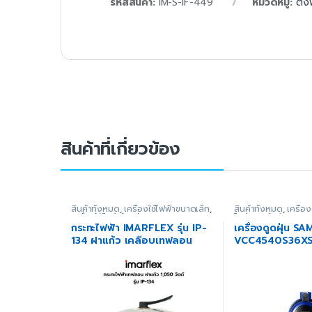
รหัสสินค้า:
IM-S-IF-449
หมวดหมู่:
ตั้ง
สินค้าที่เกี่ยวข้อง
สินค้าทั้งหมด
,
เครื่องใช้ไฟฟ้าขนาดเล็ก
,
สินค้าทั้งหมด
,
เครื่อง
เครื่องใช้ไฟฟ้าในครัว
,
เตา - กระทะ
ไฟฟ้าภายในบ้าน
,
แบบ
ไฟฟ้า
กระทะไฟฟ้า IMARFLEX รุ่น IP-
เครื่องดูดฝุ่น SA
134 ฝาแก้ว เคลือบเทฟลอน
VCC4540S36XST
1,050 วัตต์