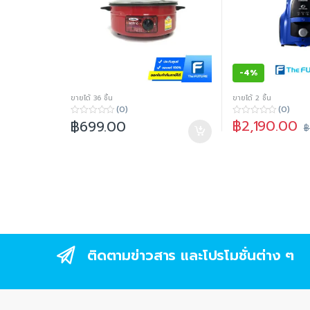
-
4%
ขายได้ 36 ชิ้น
ขายได้ 2 ชิ้น
(0)
(0)
฿
2,190.00
฿
699.00
0
0
฿
o
o
u
u
t
t
o
o
f
f
5
5
ติดตามข่าวสาร และโปรโมชั่นต่าง ๆ