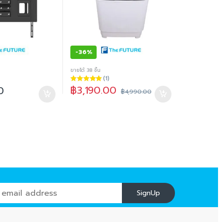
-
36%
ขายได้ 38 ชิ้น
(1)
฿
3,190.00
0
ให้คะแนน
฿
4,990.00
5.00
ตั้งแต่ 1-
5 คะแนน
SignUp