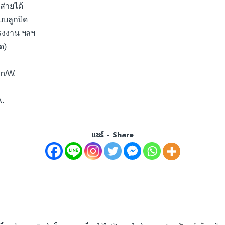
ส่ายได้
บบลูกบิด
รงงาน ฯลฯ
ด)
in/W.
A.
แชร์ - Share