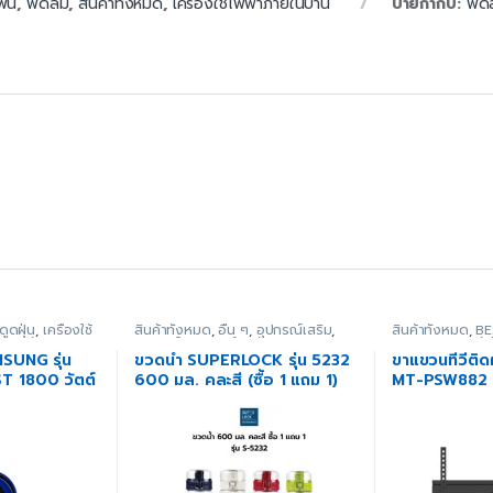
พื้น
,
พัดลม
,
สินค้าทั้งหมด
,
เครื่องใช้ไฟฟ้าภายในบ้าน
ป้ายกำกับ:
พัด
ดูดฝุ่น
,
เครื่องใช้
สินค้าทั้งหมด
,
อื่น ๆ
,
อุปกรณ์เสริม
,
สินค้าทั้งหมด
,
BE
ดูดแห้ง
อุปกรณ์เสริมภายในครัว
ราคาพิเศษ
,
สินค้
เสริม
,
อุปกรณ์เสร
MSUNG รุ่น
ขวดน้ำ SUPERLOCK รุ่น 5232
ขาแขวนทีวีติด
 1800 วัตต์
600 มล. คละสี (ซื้อ 1 แถม 1)
MT-PSW882 ข