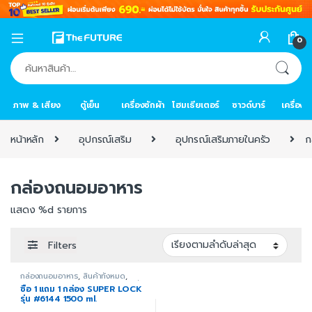
0
ค้นหา:
ภาพ & เสียง
ตู้เย็น
เครื่องซักผ้า
โฮมเธียเตอร์
ซาวด์บาร์
เครื่อง
หน้าหลัก
อุปกรณ์เสริม
อุปกรณ์เสริมภายในครัว
ก
กล่องถนอมอาหาร
แสดง %d รายการ
Filters
กล่องถนอมอาหาร
,
สินค้าทั้งหมด
,
อุปกรณ์เสริม
,
อุปกรณ์เสริมภายในครัว
ซื้อ 1 แถม 1 กล่อง SUPER LOCK
รุ่น #6144 1500 ml.