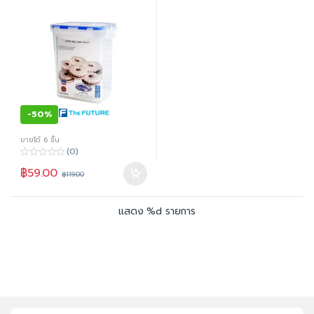
-
50%
ขายได้ 6 ชิ้น
(0)
0
฿
59.00
o
฿
119.00
u
t
o
f
แสดง %d รายการ
5