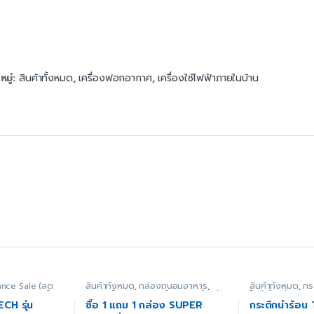
มู่:
สินค้าทั้งหมด
,
เครื่องฟอกอากาศ
,
เครื่องใช้ไฟฟ้าภายในบ้าน
ance Sale (ลด
สินค้าทั้งหมด
,
กล่องถนอมอาหาร
,
สินค้าทั้งหมด
,
กร
สริม
,
อุปกรณ์
อุปกรณ์เสริม
,
อุปกรณ์เสริมภายในครัว
ไฟฟ้าในครัว
CH รุ่น
ซื้อ 1 แถม 1 กล่อง SUPER
กระติกน้ำร้อน