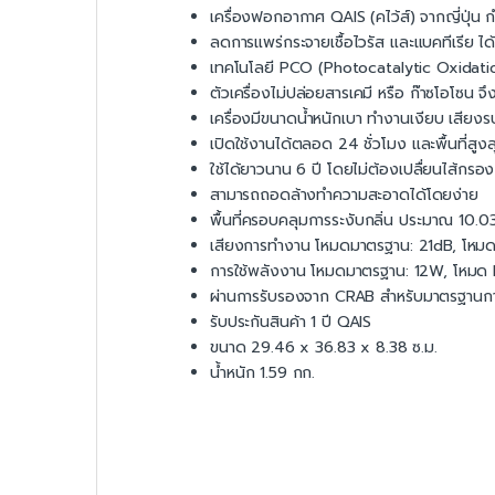
เครื่องฟอกอากาศ QAIS (คไว้ส์) จากญี่ปุ่น 
ลดการแพร่กระจายเชื้อไวรัส และแบคทีเรีย ไ
เทคโนโลยี PCO (Photocatalytic Oxidati
ตัวเครื่องไม่ปล่อยสารเคมี หรือ ก๊าซโอโซน จ
เครื่องมีขนาดน้ำหนักเบา ทำงานเงียบ เสียง
เปิดใช้งานได้ตลอด 24 ชั่วโมง และพื้นที่สู
ใช้ได้ยาวนาน 6 ปี โดยไม่ต้องเปลื่ยนไส้กรอง
สามารถถอดล้างทำความสะอาดได้โดยง่าย
พื้นที่ครอบคลุมการระงับกลิ่น ประมาณ 10.0
เสียงการทำงาน โหมดมาตรฐาน: 21dB, โหม
การใช้พลังงาน โหมดมาตรฐาน: 12W, โหม
ผ่านการรับรองจาก CRAB สำหรับมาตรฐานก
รับประกันสินค้า 1 ปี QAIS
ขนาด 29.46 x 36.83 x 8.38 ซ.ม.
น้ำหนัก 1.59 กก.