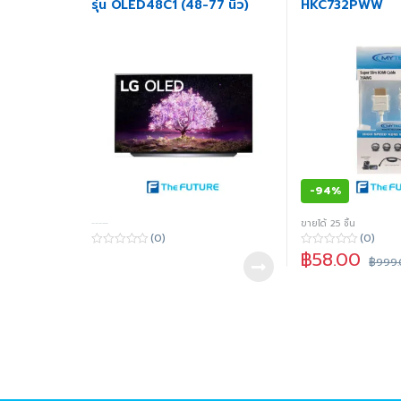
รุ่น OLED48C1 (48-77 นิ้ว)
HKC732PWW
-
94%
-----
ขายได้ 25 ชิ้น
(0)
(0)
฿
58.00
0
0
฿
999
o
o
u
u
t
t
o
o
f
f
5
5