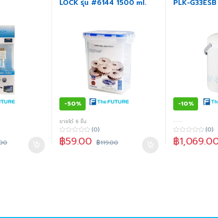
LOCK รุ่น #6144 1500 ml.
PLK-G33ESB 3
-
50%
-
10%
ขายได้ 6 ชิ้น
-----
(0)
(0)
฿
59.00
฿
1,069.0
0
0
.00
฿
119.00
o
o
u
u
t
t
o
o
f
f
5
5