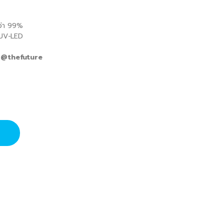
กว่า 99%
 UV-LED
: @thefuture
ปุ่น ลดกลิ่น ไวรัส และแบคทีเรีย ประกันศูนย์ 1 ปี quantity