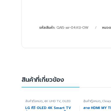
รหัสสินค้า:
QAIS-air-04A1J-OW
หมวดห
สินค้าที่เกี่ยวข้อง
สินค้าทั้งหมด
,
4K UHD TV
,
OLED
สินค้าทั้งหมด
,
Clear
TV
,
ทีวี
,
ภาพ/เสียง
ล้างสต๊อก)
,
อุปกรณ์เ
เสริมสำหรับทีวี
LG ทีวี OLED 4K Smart TV
สาย HDMI MY TE