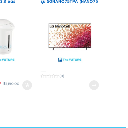
.3 ลิตร
รุ่น 50NANO75TPA (NANO75
43-86 นิ้ว)
-----
(0)
0
0
฿
1,190.00
o
u
t
o
f
5