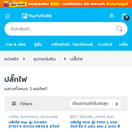
0
ค้นหา:
ภาพ & เสียง
ตู้เย็น
เครื่องซักผ้า
โฮมเธียเตอร์
ซาวด์บาร์
เครื่อง
หน้าหลัก
อุปกรณ์เสริม
ปลั๊กไฟ
ปลั๊กไฟ
แสดงทั้งหมด 2 ผลลัพท์
Filters
ปลั๊กไฟ
,
สินค้าทั้งหมด
,
อุปกรณ์เสริม
BEST SELLING
,
ปลั๊กไฟ
,
สินค้า
ทั้งหมด
,
อุปกรณ์เสริม
,
อุปกรณ์เสริม
ปลั๊กไฟ Vox รุ่น DO883
ปลั๊กไฟ VOX รุ่น P130 2,300
สำหรับทีวี
,
อุปกรณ์เสริมสำหรับบ้าน
,
(F5ST3-DO02-8831) 8 สวิตซ์
วัตต์ ซื้อ 5 เมตร แถม 2 เมตร สี
อุปกรณ์เสริมอื่น ๆ
8 ช่องเสียบ 3 เมตร สีดำ
ขาว