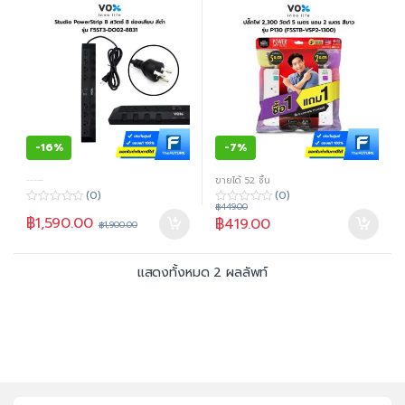
-
16%
-
7%
-----
ขายได้ 52 ชิ้น
(0)
(0)
฿
449.00
0
0
฿
1,590.00
฿
419.00
o
o
฿
1,900.00
u
u
t
t
o
o
f
f
แสดงทั้งหมด 2 ผลลัพท์
5
5