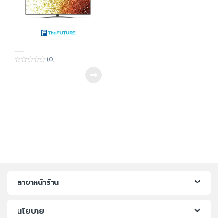
-----
(0)
0
o
u
t
o
f
5
สาขาหน้าร้าน
นโยบาย