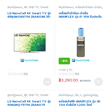
สินค้าทั้งหมด
,
4K UHD TV
,
Smart
สินค้าทั้งหมด
,
เครื่องทำน้ำร้อน-น้ำเย็น
,
TV
,
ทีวี
,
ภาพ/เสียง
เครื่องใช้ไฟฟ้าภายในบ้าน
LG NanoCell 4K Smart TV รุ่น
เครื่องทำน้ำร้อน-น้ำเย็น
65NANO86TPA (NANO86 55-
IMARFLEX รุ่น IF-109 รับประกัน
65นิ้ว)
1 ปี
-
8%
-----
ขายได้ 8 ชิ้น
(0)
(0)
0
0
฿
3,290.00
฿
3,590.00
o
o
u
u
t
t
o
o
f
f
สินค้าทั้งหมด
,
4K UHD TV
,
Smart
สินค้าทั้งหมด
,
อื่น ๆ
,
อุปกรณ์เสริม
,
5
5
TV
,
ทีวี
,
ภาพ/เสียง
อุปกรณ์เสริมภายในครัว
,
เครื่องใช้
ไฟฟ้าขนาดเล็ก
,
เครื่องใช้ไฟฟ้าในครัว
LG NanoCell 4K Smart TV รุ่น
หม้ออบไฟฟ้า IMARFLEX รุ่น IB-
50NANO75TPA (NANO75
704 กำลังไฟ 1,200 วัตต์
43-86 นิ้ว)