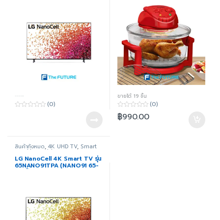
-----
ขายได้ 19 ชิ้น
(0)
(0)
0
0
฿
990.00
o
o
u
u
t
t
o
o
f
f
สินค้าทั้งหมด
,
4K UHD TV
,
Smart
5
5
TV
,
ทีวี
,
ภาพ/เสียง
LG NanoCell 4K Smart TV รุ่น
65NANO91TPA (NANO91 65-
86 นิ้ว)