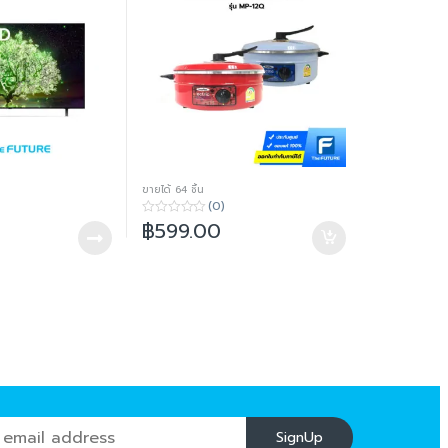
ขายได้ 64 ชิ้น
(0)
฿
599.00
0
o
u
t
o
f
5
SignUp