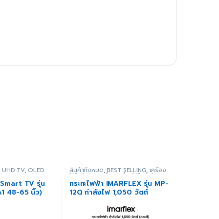
 UHD TV
,
OLED
สินค้าทั้งหมด
,
BEST SELLING
,
เครื่อง
ยง
ใช้ไฟฟ้าขนาดเล็ก
,
เครื่องใช้ไฟฟ้าใน
ครัว
,
เตา - กระทะไฟฟ้า
mart TV รุ่น
กระทะไฟฟ้า IMARFLEX รุ่น MP-
 48-65 นิ้ว)
12Q กำลังไฟ 1,050 วัตต์