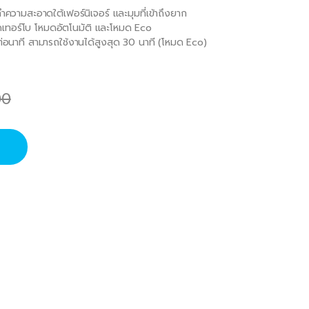
วามสะอาดใต้เฟอร์นิเจอร์ และมุมที่เข้าถึงยาก
ดเทอร์โบ โหมดอัตโนมัติ และโหมด Eco
นาที สามารถใช้งานได้สูงสุด 30 นาที (โหมด Eco)
00
M สีแดง quantity