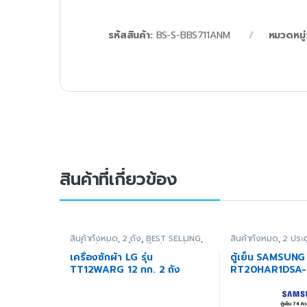
รหัสสินค้า:
BS-S-BBS711ANM
หมวดหมู่
สินค้าที่เกี่ยวข้อง
สินค้าทั้งหมด
,
2 ถัง
,
BEST SELLING
,
สินค้าทั้งหมด
,
2 ประต
เครื่องซักผ้า
,
เครื่องใช้ไฟฟ้าภายในบ้าน
SELLING
,
Clearanc
Home Appliance Fa
เครื่องซักผ้า LG รุ่น
ตู้เย็น SAMSUNG ร
รับหน้าร้อน HA Sup
TT12WARG 12 กก. 2 ถัง
RT20HAR1DSA-S
ตู้เย็น
,
สินค้าขายดี
,
เค
ภายในบ้าน
,
แอร์ลดพิ
ประตู
เครื่องใช้ไฟฟ้าในบ้า