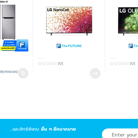
-----
-----
(0)
(0)
0
0
฿
8,990.00
o
o
u
u
t
t
o
o
f
f
5
5
...และสิทธิพิเศษ
อื่น ๆ อีกมากมาย