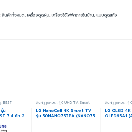
:
สินค้าทั้งหมด
,
เครื่องดูดฝุ่น
,
เครื่องใช้ไฟฟ้าภายในบ้าน
,
แบบดูดแห้ง
ู
,
BEST
สินค้าทั้งหมด
,
4K UHD TV
,
Smart
สินค้าทั้งหมด
,
4K
e Sale 2022
,
TV
,
ทีวี
,
ภาพ/เสียง
TV
,
ทีวี
,
ภาพ/เสี
ir
,
ช้อปกระหน่ำ
ุ่น
LG NanoCell 4K Smart TV
LG OLED 4K S
er Summer Sale
,
T 7.4 คิว 2
รุ่น 50NANO75TPA (NANO75
OLED65A1 (A1
รื่องใช้ไฟฟ้า
ชิตร้อน
,
โปร
43-86 นิ้ว)
นลดราคาล่าสุด