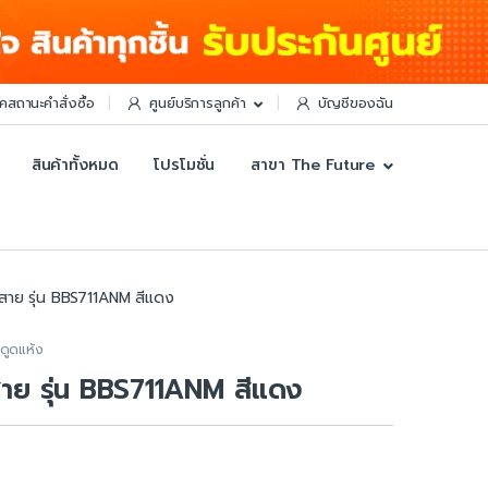
็คสถานะคำสั่งซื้อ
ศูนย์บริการลูกค้า
บัญชีของฉัน
สินค้าทั้งหมด
โปรโมชั่น
สาขา The Future
้สาย รุ่น BBS711ANM สีแดง
ดูดแห้ง
สาย รุ่น BBS711ANM สีแดง