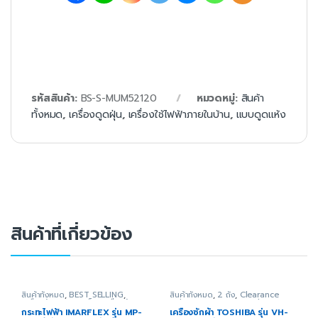
รหัสสินค้า:
BS-S-MUM52120
หมวดหมู่:
สินค้า
ทั้งหมด
,
เครื่องดูดฝุ่น
,
เครื่องใช้ไฟฟ้าภายในบ้าน
,
แบบดูดแห้ง
สินค้าที่เกี่ยวข้อง
สินค้าทั้งหมด
,
BEST SELLING
,
สินค้าทั้งหมด
,
2 ถัง
,
Clearance
เครื่องใช้ไฟฟ้าขนาดเล็ก
,
เครื่องใช้ไฟฟ้า
Sale 2022
,
Home Appliance
ในครัว
,
เตา - กระทะไฟฟ้า
Fair
,
สินค้าขายดี
,
เครื่องซักผ้า
,
เครื่อง
กระทะไฟฟ้า IMARFLEX รุ่น MP-
เครื่องซักผ้า TOSHIBA รุ่น VH-