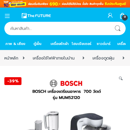
0
ค้นหา:
ภาพ & เสียง
ตู้เย็น
เครื่องซักผ้า
โฮมเธียเตอร์
ซาวด์บาร์
เครื่อง
หน้าหลัก
เครื่องใช้ไฟฟ้าภายในบ้าน
เครื่องดูดฝุ่น
🔍
-
39%