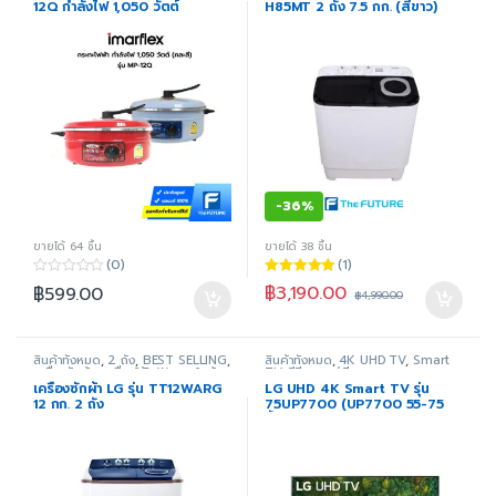
ใช้ไฟฟ้าภายในบ้าน
12Q กำลังไฟ 1,050 วัตต์
H85MT 2 ถัง 7.5 กก. (สีขาว)
-
36%
ขายได้ 64 ชิ้น
ขายได้ 38 ชิ้น
(0)
(1)
0
ให้คะแนน
฿
3,190.00
฿
599.00
฿
4,990.00
o
5.00
ตั้งแต่ 1-
u
5 คะแนน
t
o
f
สินค้าทั้งหมด
,
2 ถัง
,
BEST SELLING
,
สินค้าทั้งหมด
,
4K UHD TV
,
Smart
5
เครื่องซักผ้า
,
เครื่องใช้ไฟฟ้าภายในบ้าน
TV
,
ทีวี
,
ภาพ/เสียง
เครื่องซักผ้า LG รุ่น TT12WARG
LG UHD 4K Smart TV รุ่น
12 กก. 2 ถัง
75UP7700 (UP7700 55-75
นิ้ว)