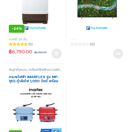
-
24%
ขายได้ 26 ชิ้น
-----
(5)
(0)
ให้คะแนน
0
฿
6,790.00
฿
8,990.00
5.00
ตั้งแต่ 1-
o
5 คะแนน
u
t
o
f
สินค้าทั้งหมด
,
เครื่องใช้ไฟฟ้าขนาดเล็ก
,
5
เครื่องใช้ไฟฟ้าในครัว
,
เตา - กระทะ
ไฟฟ้า
กระทะไฟฟ้า IMARFLEX รุ่น MP-
16Q กำลังไฟ 1,050 วัตต์ พร้อม
ซึ้ง 1 ชั้น