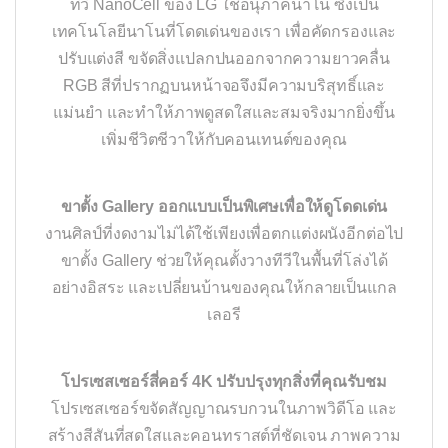
ทีวี NanoCell ของ LG ใช้อนุภาคนาโน ซึ่งเป็น
เทคโนโลยีนาโนที่โดดเด่นของเรา เพื่อคัดกรองและ
ปรับแต่งสี ขจัดสิ่งแปลกปนออกจากความยาวคลื่น
RGB สีที่ปรากฏบนหน้าจอจึงมีความบริสุทธิ์และ
แม่นยำ และทำให้ภาพดูสดใสและสมจริงมากยิ่งขึ้น
เพิ่มชีวิตชีวาให้กับคอนเทนต์ของคุณ
ขาตั้ง Gallery ออกแบบเป็นพิเศษเพื่อให้ดูโดดเด่น
งานศิลป์ที่งดงามไม่ได้ใช้เพียงเพื่อตกแต่งผนังอีกต่อไป
ขาตั้ง Gallery ช่วยให้คุณตั้งวางทีวีในพื้นที่โล่งได้
อย่างอิสระ และเปลี่ยนบ้านของคุณให้กลายเป็นแกล
เลอรี
โปรเซสเซอร์สี่คอร์ 4K ปรับปรุงทุกสิ่งที่คุณรับชม
โปรเซสเซอร์ขจัดสัญญาณรบกวนในภาพวิดีโอ และ
สร้างสีสันที่สดใสและคอนทราสต์ที่ชัดเจน ภาพความ