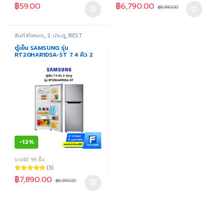
0
ให้คะแนน
฿
6,790.00
฿
59.00
฿
8,990.00
o
5.00
ตั้งแต่ 1-
u
5 คะแนน
t
o
f
สินค้าทั้งหมด
,
2 ประตู
,
BEST
5
SELLING
,
Clearance Sale 2022
,
Home Appliance Fair
,
ช้อปกระหน่ำ
ตู้เย็น SAMSUNG รุ่น
รับหน้าร้อน HA Super Summer
RT20HAR1DSA-ST 7.4 คิว 2
Sale
,
ตู้เย็น
,
สินค้าขายดี
,
เครื่องใช้
ประตู
ไฟฟ้าภายในบ้าน
,
แอร์ลดพิชิตร้อน
,
โปรเครื่องใช้ไฟฟ้าในบ้านลดราคาล่าสุด
-
12%
ขายได้ 99 ชิ้น
(3)
ให้คะแนน
฿
7,890.00
฿
8,990.00
5.00
ตั้งแต่ 1-
5 คะแนน