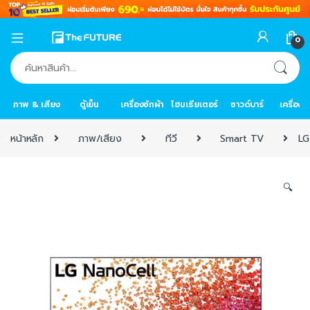
0
ค้นหา:
ภาพ & เสียง
ตู้เย็น
เครื่องซักผ้า
โฮมเธียเตอร์
ซาวด์บาร์
เครื่อง
หน้าหลัก
ภาพ/เสียง
ทีวี
Smart TV
LG
🔍