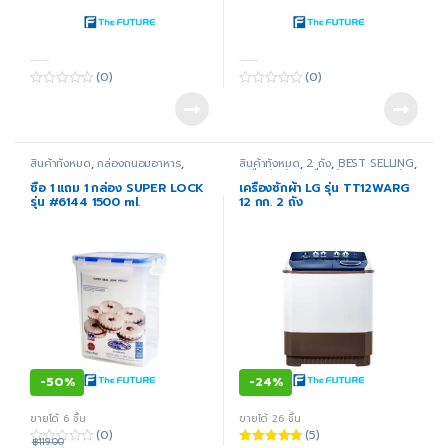
-----
-----
(0)
(0)
0
0
o
o
u
u
t
t
o
o
f
f
สินค้าทั้งหมด
,
กล่องถนอมอาหาร
,
สินค้าทั้งหมด
,
2 ถัง
,
BEST SELLING
,
5
5
อุปกรณ์เสริม
,
อุปกรณ์เสริมภายใน
เครื่องซักผ้า
,
เครื่องใช้ไฟฟ้าภายในบ้าน
ครัว
ซื้อ 1 แถม 1 กล่อง SUPER LOCK
เครื่องซักผ้า LG รุ่น TT12WARG
รุ่น #6144 1500 ml.
12 กก. 2 ถัง
-
50%
-
24%
ขายได้ 6 ชิ้น
ขายได้ 26 ชิ้น
(0)
(5)
฿
119.00