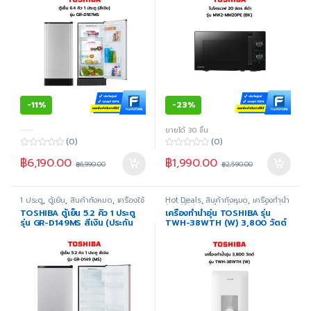
-
11%
-
23%
-----
ขายได้ 30 ชิ้น
(0)
(0)
0
0
฿
6,190.00
฿
1,990.00
o
o
฿
6,990.00
฿
2,590.00
u
u
t
t
o
o
f
f
1 ประตู
,
ตู้เย็น
,
สินค้าทั้งหมด
,
เครื่องใช้
Hot Deals
,
สินค้าทั้งหมด
,
เครื่องทำน้ำ
5
5
ไฟฟ้าภายในบ้าน
ร้อน/น้ำอุ่น
,
เครื่องทำน้ำอุ่น
,
เครื่องใช้
TOSHIBA ตู้เย็น 5.2 คิว 1 ประตู
เครื่องทำน้ำอุ่น TOSHIBA รุ่น
ไฟฟ้าขนาดเล็ก
,
เครื่องใช้ไฟฟ้าภายใน
รุ่น GR-D149MS สีเงิน (ประกัน
TWH-38WTH (W) 3,800 วัตต์
บ้าน
ศูนย์)