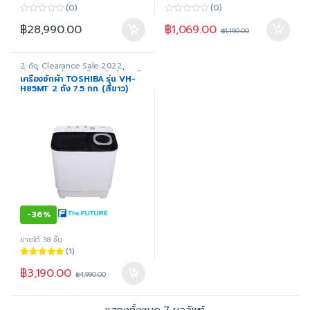
(0)
(0)
0
0
฿
1,069.00
฿
28,990.00
o
o
฿
1,190.00
u
u
t
t
o
o
f
f
2 ถัง
,
Clearance Sale 2022
,
5
5
Home Appliance Fair
,
สินค้าขายดี
,
เครื่องซักผ้า TOSHIBA รุ่น VH-
สินค้าทั้งหมด
,
เครื่องซักผ้า
,
เครื่องใช้
H85MT 2 ถัง 7.5 กก. (สีขาว)
ไฟฟ้าภายในบ้าน
-
36%
ขายได้ 38 ชิ้น
(1)
ให้คะแนน
฿
3,190.00
5.00
ตั้งแต่ 1-
฿
4,990.00
5 คะแนน