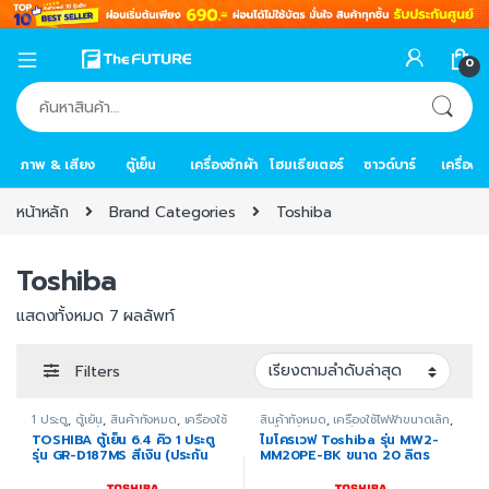
0
ค้นหา:
ภาพ & เสียง
ตู้เย็น
เครื่องซักผ้า
โฮมเธียเตอร์
ซาวด์บาร์
เครื่อง
หน้าหลัก
Brand Categories
Toshiba
Toshiba
แสดงทั้งหมด 7 ผลลัพท์
Filters
1 ประตู
,
ตู้เย็น
,
สินค้าทั้งหมด
,
เครื่องใช้
สินค้าทั้งหมด
,
เครื่องใช้ไฟฟ้าขนาดเล็ก
,
ไฟฟ้าภายในบ้าน
เครื่องใช้ไฟฟ้าในครัว
,
ไมโครเวฟ
TOSHIBA ตู้เย็น 6.4 คิว 1 ประตู
ไมโครเวฟ Toshiba รุ่น MW2-
รุ่น GR-D187MS สีเงิน (ประกัน
MM20PE-BK ขนาด 20 ลิตร
ศูนย์)
สีดำ