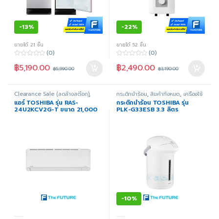
-
13%
-
22%
ขายได้ 21 ชิ้น
ขายได้ 52 ชิ้น
(0)
(0)
0
0
฿
5,190.00
฿
2,490.00
o
o
฿
5,990.00
฿
3,190.00
u
u
t
t
o
o
f
f
Clearance Sale (ลดล้างสต๊อก)
,
กระติกน้ำร้อน
,
สินค้าทั้งหมด
,
เครื่องใช้
5
5
Clearance Sale 2022
,
ติดผนัง
,
ไฟฟ้าในครัว
แอร์ TOSHIBA รุ่น RAS-
กระติกน้ำร้อน TOSHIBA รุ่น
สินค้าทั้งหมด
,
เครื่องใช้ไฟฟ้าภายใน
24U2KCV2G-T ขนาด 21,000
PLK-G33ESB 3.3 ลิตร
บ้าน
,
แอร์
BTU INVERTER
-
10%
-----
-----