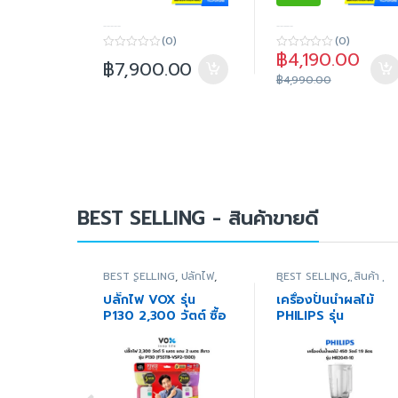
-----
-----
(0)
(0)
฿
4,190.00
0
0
฿
7,900.00
o
o
฿
4,990.00
u
u
t
t
o
o
f
f
5
5
BEST SELLING - สินค้าขายดี
BEST SELLING
,
ปลั๊กไฟ
,
BEST SELLING
,
สินค้า
สินค้าทั้งหมด
,
อุปกรณ์
ทั้งหมด
,
เครื่องปั่น
,
เครื่อ
เสริม
,
อุปกรณ์เสริมสำหรับ
ใช้ไฟฟ้าขนาดเล็ก
,
เครื่องใช
ปลั๊กไฟ VOX รุ่น
เครื่องปั่นน้ำผลไม้
ทีวี
,
อุปกรณ์เสริมสำหรับ
ไฟฟ้าในครัว
,
โปรเครื่องใช้
P130 2,300 วัตต์ ซื้อ
PHILIPS รุ่น
บ้าน
,
อุปกรณ์เสริมอื่น ๆ
ไฟฟ้าในบ้านลดราคาล่าสุด
5 เมตร แถม 2 เมตร
HR2041/10 450
สีขาว
วัตต์ 1.9 ลิตร