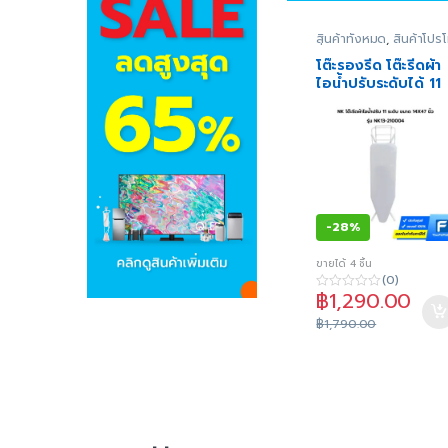
สินค้าทั้งหมด
,
สินค้าโปร
ชั่น
,
อุปกรณ์เสริม
,
อุปกร
เสริมสำหรับบ้าน
โต๊ะรองรีด โต๊ะรีดผ้า
ไอน้ำปรับระดับได้ 11
ระดับ ขนาด 14 x 47
นิ้ว
-
28%
ขายได้ 4 ชิ้น
(0)
฿
1,290.00
0
o
฿
1,790.00
u
t
o
f
5