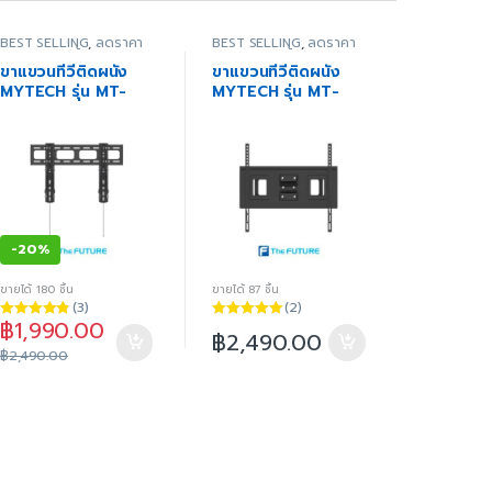
BEST SELLING
,
ลดราคา
BEST SELLING
,
ลดราคา
พิเศษ
,
สินค้าทั้งหมด
,
พิเศษ
,
สินค้าทั้งหมด
,
สินค้าโปรโมชั่น
,
อุปกรณ์
สินค้าโปรโมชั่น
,
อุปกรณ์
ขาแขวนทีวีติดผนัง
ขาแขวนทีวีติดผนัง
เสริม
,
อุปกรณ์เสริมสำหรับ
เสริม
,
อุปกรณ์เสริมสำหรับ
MYTECH รุ่น MT-
MYTECH รุ่น MT-
ทีวี
ทีวี
PSW791T ขนาด 47-
PSW882 ขนาด 32-
90 นิ้ว
65 นิ้ว
-
20%
ขายได้ 180 ชิ้น
ขายได้ 87 ชิ้น
(3)
(2)
฿
1,990.00
ให้คะแนน
ให้คะแนน
฿
2,490.00
4.67
ตั้งแต่
5.00
ตั้งแต่ 1-
฿
2,490.00
1-5 คะแนน
5 คะแนน