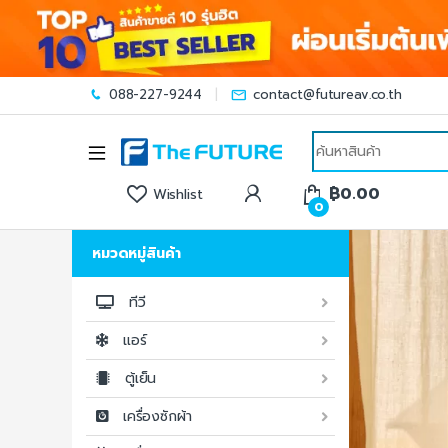
088-227-9244
contact@futureav.co.th
฿
0.00
Wishlist
0
หมวดหมู่สินค้า
ทีวี
แอร์
ตู้เย็น
เครื่องซักผ้า