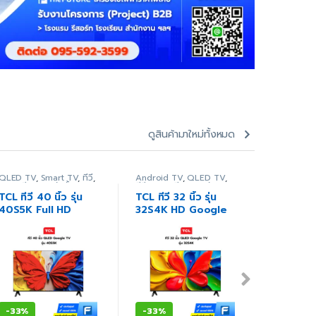
ดูสินค้ามาใหม่ทั้งหมด
QLED TV
,
Smart TV
,
ทีวี
,
Android TV
,
QLED TV
,
กระติกน้ำร้
ภาพ/เสียง
,
สินค้าทั้งหมด
ทีวี
,
ภาพ/เสียง
,
สินค้า
ทั้งหมด
,
เค
ทั้งหมด
ขนาดเล็ก
,
เ
TCL ทีวี 40 นิ้ว รุ่น
TCL ทีวี 32 นิ้ว รุ่น
Sharp กร
ในครัว
40S5K Full HD
32S4K HD Google
1.6 ลิตร 
Google QLED
QLED (ประกันศูนย์)
(GB) ประก
(ประกันศูนย์)
-
33%
-
33%
-
14%