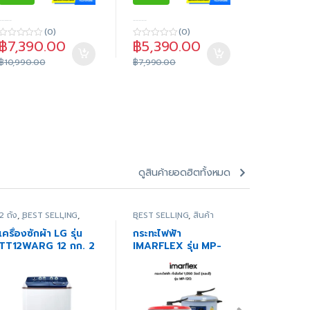
-----
-----
-----
(0)
(0)
฿
7,390.00
฿
5,390.00
฿
829.
0
0
0
o
o
o
฿
10,990.00
฿
7,990.00
฿
960.00
u
u
u
t
t
t
o
o
o
f
f
f
5
5
5
ดูสินค้ายอดฮิตทั้งหมด
2 ถัง
,
BEST SELLING
,
BEST SELLING
,
สินค้า
2 ประตู
,
BE
สินค้าทั้งหมด
,
เครื่องซัก
ทั้งหมด
,
เครื่องใช้ไฟฟ้า
Clearance
ผ้า
,
เครื่องใช้ไฟฟ้าภายใน
ขนาดเล็ก
,
เครื่องใช้ไฟฟ้า
Home Appl
เครื่องซักผ้า LG รุ่น
กระทะไฟฟ้า
ตู้เย็น S
บ้าน
ในครัว
,
เตา - กระทะไฟฟ้า
ช้อปกระหน่ำ
TT12WARG 12 กก. 2
IMARFLEX รุ่น MP-
RT20HA
HA Super 
ตู้เย็น
,
สินค
ถัง
12Q กำลังไฟ 1,050
7.4 คิว 2
ทั้งหมด
,
เค
วัตต์
ภายในบ้าน
ร้อน
,
โปรเคร
บ้านลดราคา