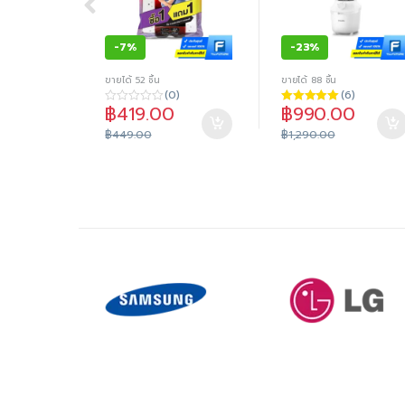
-
7%
-
23%
ขายได้ 52 ชิ้น
ขายได้ 88 ชิ้น
(0)
(6)
฿
419.00
฿
990.00
0
ให้คะแนน
o
4.83
ตั้งแต่
฿
449.00
฿
1,290.00
u
1-5 คะแนน
t
o
f
5