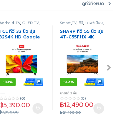
ดูทีวีทั้งหมด
Android TV
,
QLED TV
,
Smart TV
,
ทีวี
,
ภาพ/เสียง
,
Smart TV
,
ทีวี
,
ภาพ/เสียง
,
สินค้า
สินค้าทั้งหมด
สินค้าทั้งห
ทั้งหมด
TCL ทีวี 32 นิ้ว รุ่น
SHARP ทีวี 55 นิ้ว รุ่น
ทีวี Sams
32S4K HD Google
4T-C55FJ1X 4K
รุ่น
QLED (ประกันศูนย์)
GOOGLE TV (ประกัน
UA32T4
ศูนย์)
HD SMA
-
33%
-
42%
-
28%
-----
ขายได้ 3 ชิ้น
ขายได้ 2 ชิ้น
(0)
(0)
฿
12,490.00
฿
5,390.00
฿
6,49
0
0
0
o
o
o
฿
7,990.00
฿
8,990.0
u
u
฿
21,490.00
u
t
t
t
o
o
o
f
f
f
5
5
5