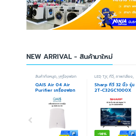
NEW ARRIVAL - สินค้ามาใหม่
สินค้าทั้งหมด
,
เครื่องฟอก
LED TV
,
ทีวี
,
ภาพ/เสียง
,
อากาศ
,
เครื่องใช้ไฟฟ้า
สินค้าทั้งหมด
ภายในบ้าน
QAIS Air 04 Air
Sharp ทีวี 32 นิ้ว รุ่น
Purifier เครื่องฟอก
2T-C32GC1000X
อากาศจากญี่ปุ่น ลด
HD LED Digital TV
กลิ่น ไวรัส และ
แบคทีเรีย ประกันศูนย์
1 ปี
-
16%