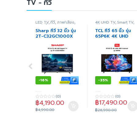
TV - ทีวี
LED TV
,
ทีวี
,
ภาพ/เสียง
,
4K UHD TV
,
Smart TV
,
สินค้าทั้งหมด
ทีวี
,
ภาพ/เสียง
,
สินค้า
ทั้งหมด
Sharp ทีวี 32 นิ้ว รุ่น
TCL ทีวี 65 นิ้ว รุ่น
2T-C32GC1000X
65P6K 4K UHD
HD LED Digital TV
HDR Google TV
(ประกันศูนย์)
-
16%
-
35%
-----
-----
(0)
(0)
฿
17,490.00
฿
4,190.00
0
0
o
o
฿
4,990.00
u
u
฿
26,990.00
t
t
o
o
f
f
5
5