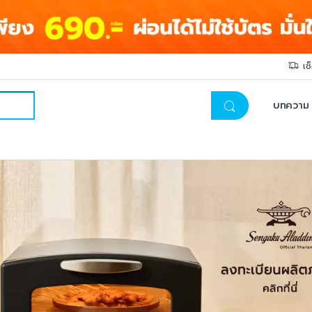
เช
บทความ