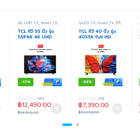
4K UHD TV
,
Smart TV
,
QLED TV
,
Smart TV
,
ทีวี
,
ทีวี
,
ภาพ/เสียง
,
สินค้า
ภาพ/เสียง
,
สินค้าทั้งหมด
ทั้งหมด
TCL ทีวี 55 นิ้ว รุ่น
TCL ทีวี 40 นิ้ว รุ่น
55P6K 4K UHD
40S5K Full HD
HDR Google TV
Google QLED
(ประกันศูนย์)
(ประกันศูนย์)
-
17%
-
33%
-----
-----
(0)
(0)
฿
12,490.00
฿
7,390.00
0
0
o
o
฿
10,990.00
u
฿
14,990.00
u
t
t
o
o
f
f
5
5