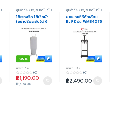
โม
สินค้าทั้งหมด
,
สินค้าโปรโม
สินค้าทั้งหมด
,
สินค้าโปรโม
ณ์
ชั่น
,
อุปกรณ์เสริม
,
อุปกรณ์
ชั่น
,
อุปกรณ์เสริม
,
อุปกรณ์
เสริมสำหรับบ้าน
เสริมสำหรับทีวี
โต๊ะรองรีด โต๊ะรีดผ้า
ขาแขวนทีวีล้อเลื่อน
ไอน้ำปรับระดับได้ 6
ELIFE รุ่น WMB4075
ระดับ ขนาด 12 x 36
ขนาด 32-75 นิ้ว สีดำ
นิ้ว
-
20%
ขายได้ 6 ชิ้น
ขายได้ 112 ชิ้น
(0)
(0)
฿
1,190.00
0
0
฿
2,490.00
o
o
฿
1,490.00
u
u
t
t
o
o
f
f
5
5