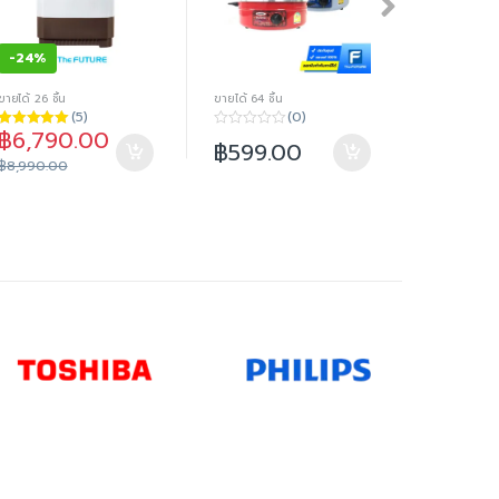
-
24%
-
12%
ขายได้ 26 ชิ้น
ขายได้ 64 ชิ้น
ขายได้ 99 ชิ้น
(5)
(0)
฿
6,790.00
฿
7,89
ให้คะแนน
0
ให้คะแนน
฿
599.00
5.00
ตั้งแต่ 1-
o
5.00
ตั้งแต่ 1
฿
8,990.00
฿
8,990.0
5 คะแนน
u
5 คะแนน
t
o
f
5