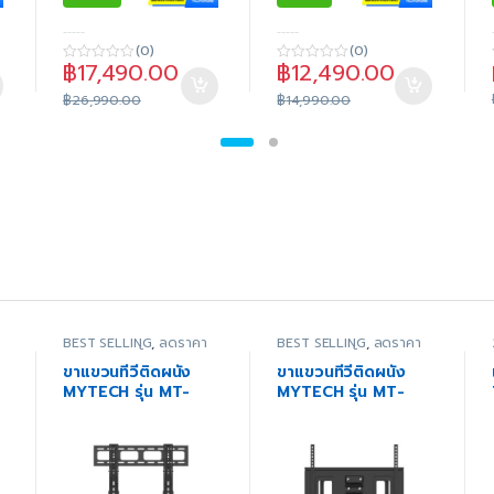
-----
-----
(0)
(0)
฿
17,490.00
฿
12,490.00
0
0
o
o
u
฿
26,990.00
u
฿
14,990.00
t
t
o
o
f
f
5
5
BEST SELLING
,
ลดราคา
BEST SELLING
,
ลดราคา
ง
พิเศษ
,
สินค้าทั้งหมด
,
พิเศษ
,
สินค้าทั้งหมด
,
้
สินค้าโปรโมชั่น
,
อุปกรณ์
สินค้าโปรโมชั่น
,
อุปกรณ์
ขาแขวนทีวีติดผนัง
ขาแขวนทีวีติดผนัง
เสริม
,
อุปกรณ์เสริมสำหรับ
เสริม
,
อุปกรณ์เสริมสำหรับ
MYTECH รุ่น MT-
MYTECH รุ่น MT-
ทีวี
ทีวี
PSW791T ขนาด 47-
PSW882 ขนาด 32-
90 นิ้ว
65 นิ้ว