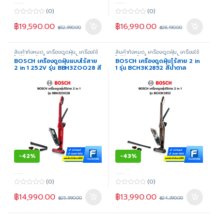
-----
-----
(0)
(0)
0
0
฿
19,590.00
฿
16,990.00
o
o
฿
32,990.00
฿
28,190.00
u
u
t
t
o
o
f
f
สินค้าทั้งหมด
,
เครื่องดูดฝุ่น
,
เครื่องใช้
สินค้าทั้งหมด
,
เครื่องดูดฝุ่น
,
เครื่องใช้
5
5
ไฟฟ้าภายในบ้าน
,
แบบดูดแห้ง
ไฟฟ้าภายในบ้าน
,
แบบดูดแห้ง
BOSCH เครื่องดูดฝุ่นแบบไร้สาย
BOSCH เครื่องดูดฝุ่นไร้สาย 2 in
2 in 1 25.2V รุ่น BBH3ZOO28 สี
1 รุ่น BCH3K2852 สีน้ำตาล
แดง
-
42%
-
43%
-----
-----
(0)
(0)
0
0
฿
14,990.00
฿
13,990.00
o
o
฿
25,990.00
฿
24,390.00
u
u
t
t
o
o