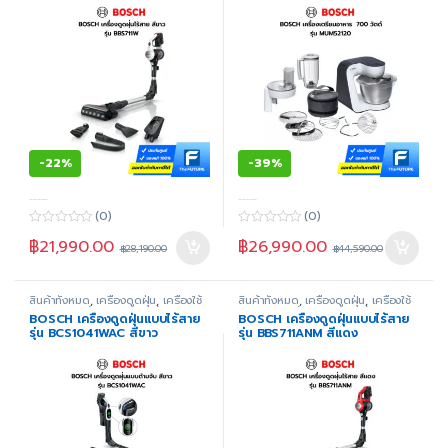
-
22%
-
39%
-----
-----
(0)
(0)
0
0
฿
21,990.00
฿
26,990.00
o
o
฿
28,190.00
฿
44,590.00
u
u
t
t
o
o
f
f
สินค้าทั้งหมด
,
เครื่องดูดฝุ่น
,
เครื่องใช้
สินค้าทั้งหมด
,
เครื่องดูดฝุ่น
,
เครื่องใช้
5
5
ไฟฟ้าภายในบ้าน
,
แบบดูดแห้ง
ไฟฟ้าภายในบ้าน
,
แบบดูดแห้ง
BOSCH เครื่องดูดฝุ่นแบบไร้สาย
BOSCH เครื่องดูดฝุ่นแบบไร้สาย
รุ่น BCS1041WAC สีขาว
รุ่น BBS711ANM สีแดง