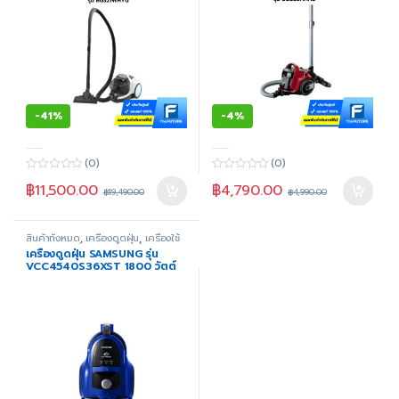
-
41%
-
4%
-----
-----
(0)
(0)
0
0
฿
11,500.00
฿
4,790.00
o
o
฿
19,490.00
฿
4,990.00
u
u
t
t
o
o
f
f
สินค้าทั้งหมด
,
เครื่องดูดฝุ่น
,
เครื่องใช้
5
5
ไฟฟ้าภายในบ้าน
,
แบบดูดแห้ง
เครื่องดูดฝุ่น SAMSUNG รุ่น
VCC4540S36XST 1800 วัตต์