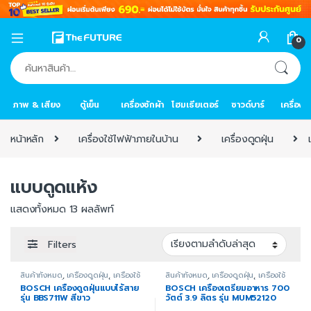
0
ค้นหา:
ภาพ & เสียง
ตู้เย็น
เครื่องซักผ้า
โฮมเธียเตอร์
ซาวด์บาร์
เครื่อง
หน้าหลัก
เครื่องใช้ไฟฟ้าภายในบ้าน
เครื่องดูดฝุ่น
แบบดูดแห้ง
แสดงทั้งหมด 13 ผลลัพท์
Filters
สินค้าทั้งหมด
,
เครื่องดูดฝุ่น
,
เครื่องใช้
สินค้าทั้งหมด
,
เครื่องดูดฝุ่น
,
เครื่องใช้
ไฟฟ้าภายในบ้าน
,
แบบดูดแห้ง
ไฟฟ้าภายในบ้าน
,
แบบดูดแห้ง
BOSCH เครื่องดูดฝุ่นแบบไร้สาย
BOSCH เครื่องเตรียมอาหาร 700
รุ่น BBS711W สีขาว
วัตต์ 3.9 ลิตร รุ่น MUM52120