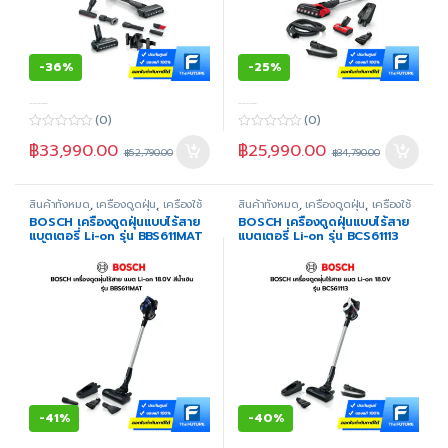
-
36%
-
25%
-----
-----
(0)
(0)
0
0
฿
33,990.00
฿
25,990.00
o
o
฿
52,790.00
฿
34,790.00
u
u
t
t
o
o
f
f
สินค้าทั้งหมด
,
เครื่องดูดฝุ่น
,
เครื่องใช้
สินค้าทั้งหมด
,
เครื่องดูดฝุ่น
,
เครื่องใช้
5
5
ไฟฟ้าภายในบ้าน
,
แบบดูดแห้ง
ไฟฟ้าภายในบ้าน
,
แบบดูดแห้ง
BOSCH เครื่องดูดฝุ่นแบบไร้สาย
BOSCH เครื่องดูดฝุ่นแบบไร้สาย
แบตเตอรี่ Li-on รุ่น BBS611MAT
แบตเตอรี่ Li-on รุ่น BCS61113
สีน้ำเงิน
-
41%
-
40%